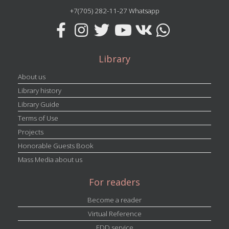
+7(705) 282-11-27 Whatsapp
Library
About us
Library history
Library Guide
Terms of Use
Projects
Honorable Guests Book
Mass Media about us
For readers
Become a reader
Virtual Reference
EDD service