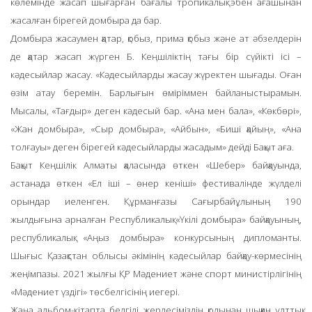
көлемінде жасап шығарған бағалы тропикалық эбен ағашынан
жасалған бірегей домбыра да бар.
Домбыра жасаумен қатар, қобыз, прима қобыз және ат әбзелдерін
де қатар жасап жүрген Б. Кеңшіліктің тағы бір сүйікті ісі –
кәдесыйлар жасау. «Кәдесыйларды жасау жүректен шығады. Оған
өзім атау беремін. Барлығын өміріммен байланыстырамын.
Мысалы, «Тағдыр» деген кәдесый бар. «Ана мен бала», «Көкбөрі»,
«Жан домбыра», «Сыр домбыра», «Айбын», «Биші қайың», «Ана
толғауы» деген бірегей кәдесыйларды жасадым» дейді Бақыт аға.
Бақыт Кеңшілік Алматы қаласында өткен «Шебер» байқауында,
астанада өткен «Ел іші – өнер кеніші» фестивалінде жүлделі
орындар иеленген. Құрманғазы Сағырбайұлының 190
жылдығына арналған Республикалық «Үкілі домбыра» байқауының,
республикалық «Аңыз домбыра» конкурсының дипломанты.
Шығыс Қазақстан облысы әкімінің кәдесыйлар байқау-көрмесінің
жеңімпазы. 2021 жылғы ҚР Мәдениет және спорт министірлігінің
«Мәдениет үздігі» төсбелгісінің иегері.
Жаңа альбом-кітапта белгілі жерлесіміздің қолынан шыққан ұлттық