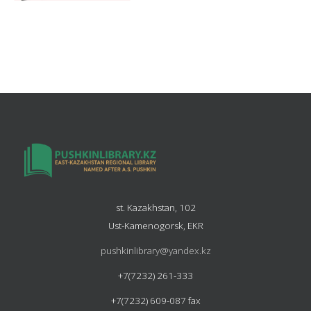
st. Kazakhstan, 102
Ust-Kamenogorsk, EKR
pushkinlibrary@yandex.kz
+7(7232) 261-333
+7(7232) 609-087 fax