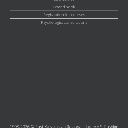
Extend book
Registration for courses
Psychologist consultations
1998-2026 © East Kazakhstan Regional Library A.S. Pushkin