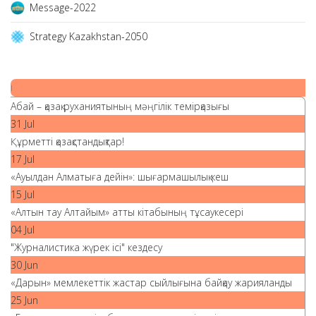
Message-2022
Strategy Kazakhstan-2050
|
Абай – қазақ руханиятының мәңгілік темірқазығы
31 Jul
Құрметті қазақстандықтар!
17 Jul
«Ауылдан Алматыға дейін»: шығармашылық кеш
15 Jul
«Алтын тау Алтайым» атты кітабының тұсаукесері
04 Jul
"Журналистика жүрек ісі" кездесу
30 Jun
«Дарын» мемлекеттік жастар сыйлығына байқау жарияланды
25 Jun