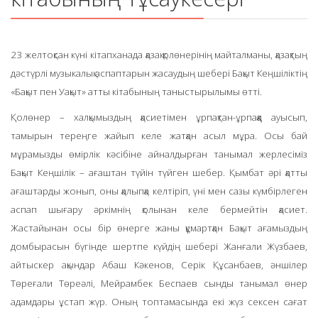
23 желтоқсан күні кітапханада қазақ қолөнерінің майталманы, қазақтың
дәстүрлі музыкалық аспаптарын жасаудың шебері Бақыт Кеңшіліктің
«Бақыт пен Уақыт» атты кітабының таныстырылымы өтті.
Қолөнер – халқымыздың қасиетімен ұрпақтан-ұрпаққа ауысып,
тамырын тереңге жайып келе жатқан асыл мұра. Осы бай
мұрамызды өмірлік кәсібіне айналдырған танымал жерлесіміз
Бақыт Кеңшілік – ағаштан түйін түйген шебер. Қымбат әрі қатты
ағаштарды жонып, оны қалыпқа келтіріп, үні мен сазы күмбірлеген
аспап шығару әркімнің қолынан келе бермейтін қасиет.
Жастайынан осы бір өнерге жаны құмартқан Бақыт ағамыздың
домбырасын бүгінде шертпе күйдің шебері Жанғали Жүзбаев,
айтыскер ақындар Абаш Кәкенов, Серік Құсанбаев, әншілер
Төреғали Төреәлі, Мейрамбек Беспаев сынды танымал өнер
адамдары ұстап жүр. Оның топтамасында екі жүз сексен сағат