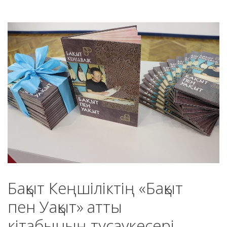
Бақыт Кеңшіліктің «Бақыт
пен Уақыт» атты
кітабының тұсаукесері