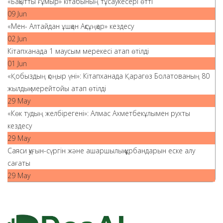
«Бақытты ғұмыр» кітабының тұсаукесері өтті
09 Jun
«Мен- Алтайдан ұшқан Ақсұңқар» кездесу
02 Jun
Кітапханада 1 маусым мерекесі атап өтілді
01 Jun
«Қобыздың қоңыр үні»: Кітапханада Қарагөз Болатованың 80
жылдық мерейтойы атап өтілді
29 May
«Көк тудың желбірегені»: Алмас Ахметбекұлымен рухты
кездесу
29 May
Саяси қуғын-сүргін және ашаршылық құрбандарын еске алу
сағаты
29 May