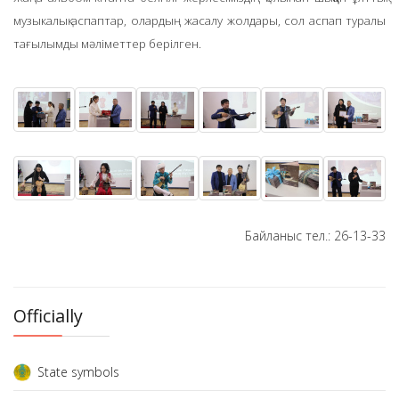
музыкалық аспаптар, олардың жасалу жолдары, сол аспап туралы
тағылымды мәліметтер берілген.
Байланыс тел.: 26-13-33
Officially
State symbols