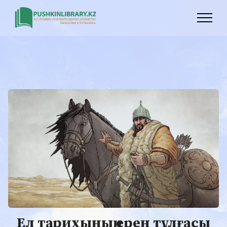
Ел тарихының ерен тұлғасы