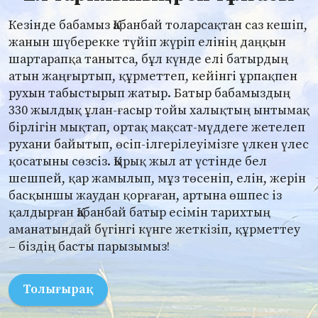
Кезінде бабамыз Қабанбай толарсақтан саз кешіп,
жанын шүберекке түйіп жүріп елінің даңқын
шартарапқа танытса, бұл күнде елі батырдың
атын жаңғыртып, құрметтеп, кейінгі ұрпақпен
рухын табыстырып жатыр. Батыр бабамыздың
330 жылдық ұлан-ғасыр тойы халықтың ынтымақ
бірлігін мықтап, ортақ мақсат-мүддеге жетелеп
рухани байытып, өсіп-ілгерілеуімізге үлкен үлес
қосатыны сөзсіз. Қырық жыл ат үстінде бел
шешпей, қар жамылып, мұз төсеніп, елін, жерін
басқыншы жаудан қорғаған, артына өшпес із
қалдырған Қабанбай батыр есімін тарихтың
аманатындай бүгінгі күнге жеткізіп, құрметтеу
– біздің басты парызымыз!
Толығырақ