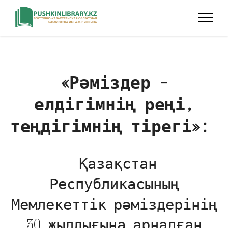
«Рәміздер –
елдігімнің реңі,
теңдігімнің тірегі»:
Қазақстан
Республикасының
Мемлекеттік рәміздерінің
30 жылдығына арналған