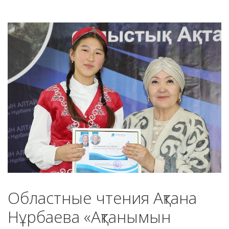
Областные чтения Ақтана
Нұрбаева «Ақтанымын