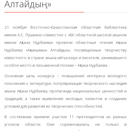
Алтайдың»
21
ноября Восточно-Казахстанская областная библиотека
имени А.С. Пушкина совместно с
«
ВК областной школой акынов
имени Ақтана
Нұрбаева
»
провели областные чтения Ақтана
Нұрбаева
«
Ақтанымын
Алтайдың
»,
посвященные творчеству
известного в стране
акына-айтыскера
и писателя, занимавшего
особое место в письменной поэзии
–
Ақтана Нұрбаева.
Основная цель конкурса
–
повышение интереса молодого
поколения к литературе, популяризация творческого наследия
акына Ақтана Нұрбаева, пропаганда национальных ценностей и
традиций, а также выявление молодых талантов и создание
условий для развития их творческих способностей.
В состязании приняли участие 11 претендентов из разных
уголков области. Они соревновались не только в