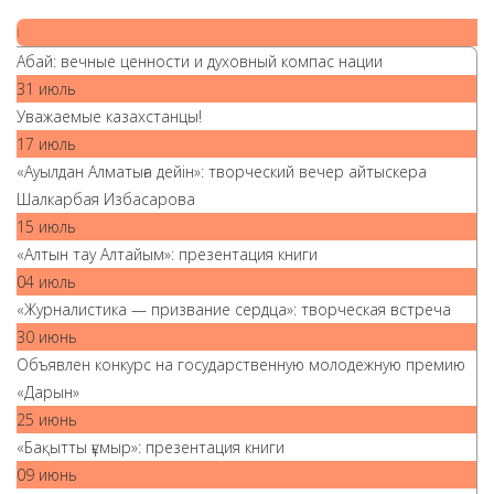
|
Абай: вечные ценности и духовный компас нации
31 июль
Уважаемые казахстанцы!
17 июль
«Ауылдан Алматыға дейін»: творческий вечер айтыскера
Шалкарбая Избасарова
15 июль
«Алтын тау Алтайым»: презентация книги
04 июль
«Журналистика — призвание сердца»: творческая встреча
30 июнь
Объявлен конкурс на государственную молодежную премию
«Дарын»
25 июнь
«Бақытты ғұмыр»: презентация книги
09 июнь