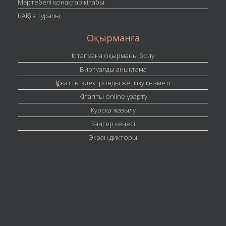
Мәртебелі қонақтар кітабы
БАҚ біз туралы
Оқырманға
Кітапхана оқырманы болу
Виртуалды анықтама
Құжатты электронды жеткізу қызметі
Кітапты online ұзарту
Курсқа жазылу
Заңгер кеңесі
Экран дикторы