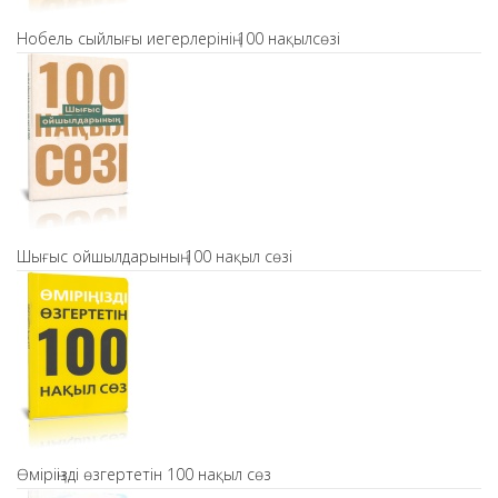
Нобель сыйлығы иегерлерінің 100 нақылсөзі
Шығыс ойшылдарының 100 нақыл сөзі
Өміріңізді өзгертетін 100 нақыл сөз