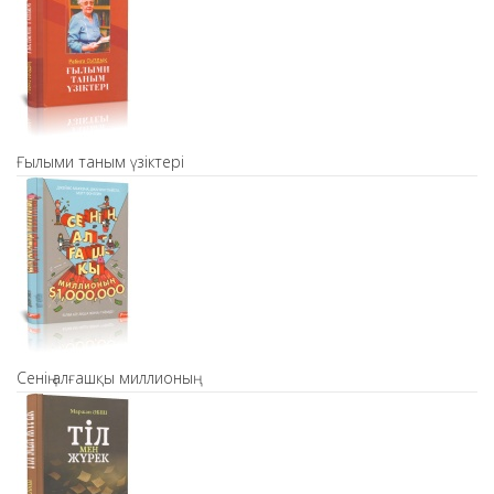
Ғылыми таным үзіктері
Сенің алғашқы миллионың