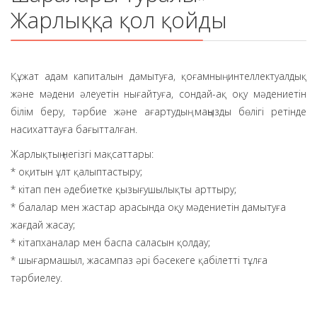
Жарлыққа қол қойды
Құжат адам капиталын дамытуға, қоғамның интеллектуалдық
және мәдени әлеуетін нығайтуға, сондай-ақ оқу мәдениетін
білім беру, тәрбие және ағартудың маңызды бөлігі ретінде
насихаттауға бағытталған.
Жарлықтың негізгі мақсаттары:
* оқитын ұлт қалыптастыру;
* кітап пен әдебиетке қызығушылықты арттыру;
* балалар мен жастар арасында оқу мәдениетін дамытуға
жағдай жасау;
* кітапханалар мен баспа саласын қолдау;
* шығармашыл, жасампаз әрі бәсекеге қабілетті тұлға
тәрбиелеу.