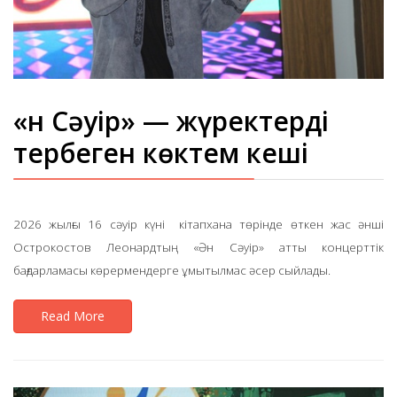
«Ән Сәуір» — жүректерді
тербеген көктем кеші
2026 жылғы 16 сәуір күні кітапхана төрінде өткен жас әнші
Острокостов Леонардтың «Ән Сәуір» атты концерттік
бағдарламасы көрермендерге ұмытылмас әсер сыйлады.
Read More