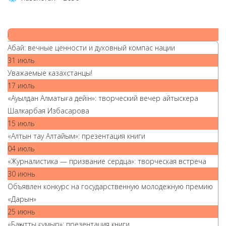
|
Абай: вечные ценности и духовный компас нации
31 июль
Уважаемые казахстанцы!
17 июль
«Ауылдан Алматыға дейін»: творческий вечер айтыскера
Шалкарбая Избасарова
15 июль
«Алтын тау Алтайым»: презентация книги
04 июль
«Журналистика — призвание сердца»: творческая встреча
30 июнь
Объявлен конкурс на государственную молодежную премию
«Дарын»
25 июнь
«Бақытты ғұмыр»: презентация книги