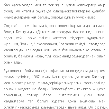
бар көсемсөздер мен тентек және күлкілі кейіпкерлер өмір
сүреді. Ал кітапты оқығанда олардың жетістіктеріне қуанбау,
қиындықтарына көңіл бөлмеу, оларды сүймеу мүмкін емес.
Соқпақбаев «Менің атым Қожа » повесінің арқасында танымал
болды. Бұл туынды «Детская литература» баспасында шығып,
содан кейін орыс тілінен көптеген тілдерге аударылып,
Франция, Польша, Чехословакия, Болгария секілді шетелдерде
жарияланды. Тек содан кейін ғана бұл шығарма өз отанына
оралып, байырғы қазақ тілді оқырмандардың жүрегінен ойып
орын алды.
Бұл повесть бойынша «Қазақфильм» киностудиясында көркем
фильм түсіріліп, 1967 жылы Канн қаласында өткен Балалар
мен жасөспірімдер фильмдерінің халықаралық фестивалінде
арнайы жүлдеге ие болды. Повестің басты кейіпкері – Қожа
арманшыл, сотқар бала. Тентектігімен үнемі түрлі
жағдайларға тап болып жүретін Қожа ақыл-ойы мен
біліктілігінің арқасында қиындықтардан шыға алды. Ол біреудің