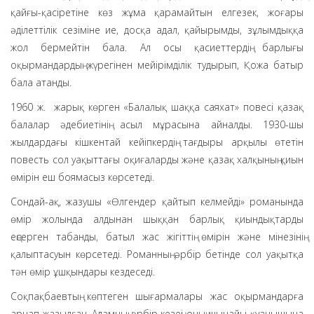
қайғы-қасіретіне көз жұма қарамайтын елгезек, жоғары
әділеттілік сезіміне ие, досқа адал, қайырымды, зұлымдыққа
жол бермейтін бала. Ал осы қасиеттердің барлығы
оқырмандардың жүрегінен мейірімділік тудырып, Қожа батыр
бала атанды.
1960 ж. жарық көрген «Балалық шаққа саяхат» повесі қазақ
балалар әдебиетінің асыл мұрасына айналды. 1930-шы
жылдардағы кішкентай кейіпкердің тағдыры арқылы өтетін
повесть сол уақыттағы оқиғаларды және қазақ халқының қиын
өмірін еш боямасыз көрсетеді.
Сондай-ақ, жазушы «Өлгендер қайтып келмейді» романында
өмір жолында алдынан шыққан барлық қиындықтарды
еңсерген табанды, батыл жас жігіттің өмірін және мінезінің
қалыптасуын көрсетеді. Романның әрбір бетінде сол уақытқа
тән өмір ұшқындары кездеседі.
Соқпақбаевтың көптеген шығармалары жас оқырмандарға
арнап жазылған. Адамның әрбір кезеңі оның шынайы қуанышына