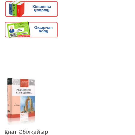
Қанат Әбілқайыр