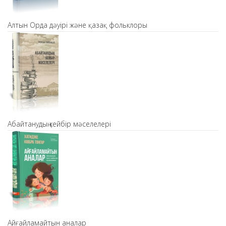
Алтын Орда дәуірі және қазақ фольклоры
Абайтанудың кейбір мәселелері
Айғайламайтын аналар