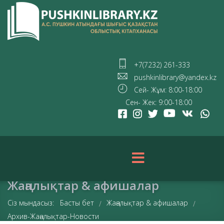
+7(7232) 261-333
pushkinlibrary@yandex.kz
Сей- Жұм: 8:00-18:00
Сен- Жек: 9:00-18:00
Жаңалықтар & афишалар
Сіз мындасыз:
Басты бет
Жаңалықтар & афишалар
/
/
Архив-Жаңалықтар-Новости