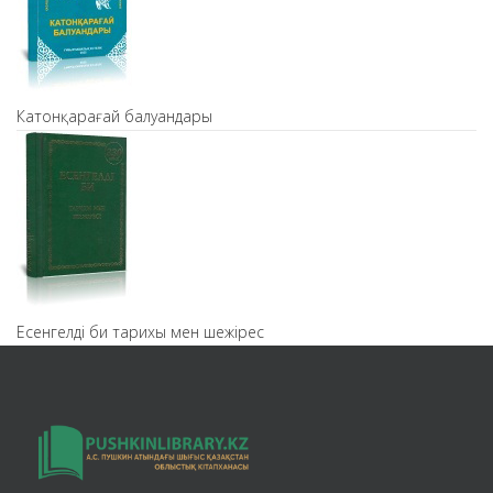
Катонқарағай балуандары
Есенгелді би тарихы мен шежірес