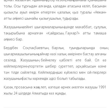
толы. Осы тұрғыдан алғанда, қаладан атасына келіп, басынан
қызықты ауыл өмірін өткерген қалалық қыз туралы «Аяжан»
атты әңгімесі шынайы қызығушылық тудырады.
Жазушының кейінгі шығармаларының ішінде махаббат, сұлулық
тақырыбына арналған «Қайдасың, Гаухар?» атты тамаша
әңгімесі бар.
Бердібек Соқпақбаевтың барлық туындыларында оның
шығармашылығының қайнар көзі халық өмірінен бастау алғаны
сезіледі. Жазушының бейнелеу қабілеті өте бай. Ол өз
кейіпкерлерінің портетін шебер суреттеп, әрқайсысын өзіне
тән тілде сөйлетеді. Кейіпкердің ішкі күйзелісі мен ой-пікірлері
жазушының басты көркемдік әдісі болып табылады.
Қазақ прозасына жаңа леп, өзгеше өрнек әкелген жазушы 1991
жылы 24 шілдеде Алматыда көз жұмды.