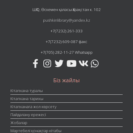
ШҚО, Өскемен қаласы Қазақстан к. 102
pushkinlibrary@yandex.kz
+7(7232) 261-333
+7(7232) 609-087 факс
+7(705) 282-11-27 Whatsapp
Біз жайлы
Кітапхана туралы
Кітапхана тарихы
Кітапханаға жол көрсету
Пайдалану ережесі
Жобалар
Мәртебелі қонақтар кітабы