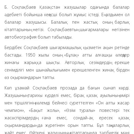
Б. Соқпақбаев Қазақстан жазушылар одағында балалар
әдебиеті бойынша кеңесші болып жұмыс істеді. Ең алдымен ол
балалар жазушысы. Балалық пен жастық оның барлық
кітаптарының негізі. Соқпақбаевтың шығармалары негізінен
автобиография болып табылады.
Бердібек Соқпақбаев шығармашылық қызметін ақын ретінде
бастады. 1950 жылы оның «Бұлақ» атты алғашқы өлеңдер
жинағы жарыққа шықты. Авторлық сезімдердің ерекше
сенімділігі мен шынайылығымен ерекшеленген жинақ бірден
өз оқырмандарын тапты.
Көп ұзамай Соқпақбаев прозада да бағын сынап көрді.
Жазушының тарихы күрделі емес, бірақ қазақ ауылының өмірі
мен тіршілігінің көлемді бейнесі суреттелген «Он алты жасар
чемпион», «Бақыт жолы», «Өзім туралы» повестері тек
жасөспірімдердің ғана емес, сондай-ақ ересек қазақ
оқырмандардың да жүрегінен орын тапты. Бұл таңқаларлық
жайт емес. Өйткені, жазушының кітаптарында тәрбиелік мәні