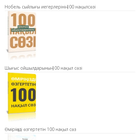
Нобель сыйлығы иегерлерінің 100 нақылсөзі
Шығыс ойшылдарының 100 нақыл сөзі
Өміріңізді өзгертетін 100 нақыл сөз