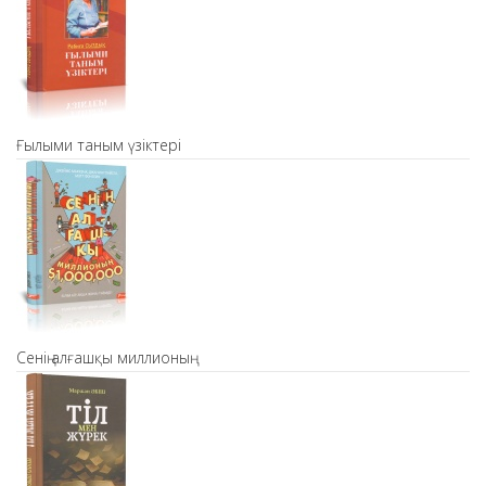
Ғылыми таным үзіктері
Сенің алғашқы миллионың