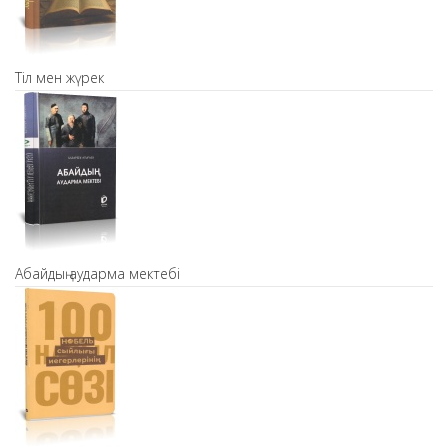
Тіл мен жүрек
Абайдың аударма мектебі