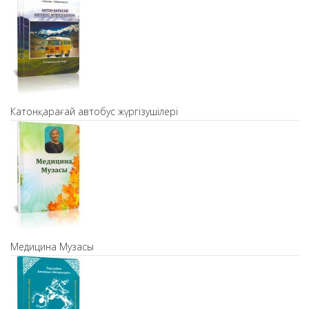
Катонқарағай автобус жүргізушілері
Медицина Музасы