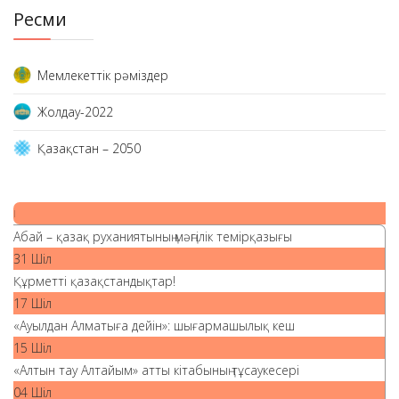
Ресми
Мемлекеттік рәміздер
Жолдау-2022
Қазақстан – 2050
|
Абай – қазақ руханиятының мәңгілік темірқазығы
31 Шіл
Құрметті қазақстандықтар!
17 Шіл
«Ауылдан Алматыға дейін»: шығармашылық кеш
15 Шіл
«Алтын тау Алтайым» атты кітабының тұсаукесері
04 Шіл