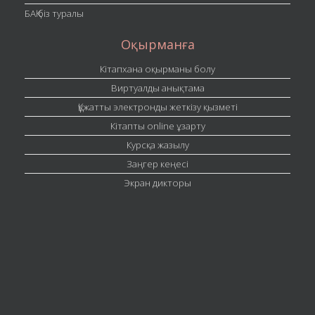
БАҚ біз туралы
Оқырманға
Кітапхана оқырманы болу
Виртуалды анықтама
Құжатты электронды жеткізу қызметі
Кітапты online ұзарту
Курсқа жазылу
Заңгер кеңесі
Экран дикторы