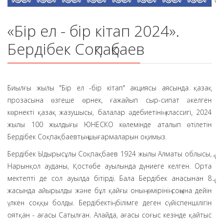
«Бір ел - бір кітап 2024».
Бердібек Соқпақбаев
Биылғы жылы "Бір ел -бір кітап" акциясы аясында қазақ
прозасына өзгеше өрнек, ғажайып сыр-сипат әкелген
көрнекті қазақ жазушысы, балалар әдебиетінің классигі, 2024
жылы 100 жылдығы ЮНЕСКО көлемінде аталып өтілетін
Бердібек Соқпақбаевтың шығармаларын оқимыз.
Бердібек Ыдырысұлы Соқпақбаев 1924 жылы Алматы облысы,
Нарынқол ауданы, Қостөбе ауылында дүниеге келген. Орта
мектепті де сол ауылда бітірді. Бала Бердібек анасынан 8
жасында айырылды және бұл қайғы оның өмірінің соңына дейін
үлкен соққы болды. Бердібектің білімге деген сүйіспеншілігін
оятқан - ағасы Сатылған. Алайда, ағасы соғыс кезінде қайтыс