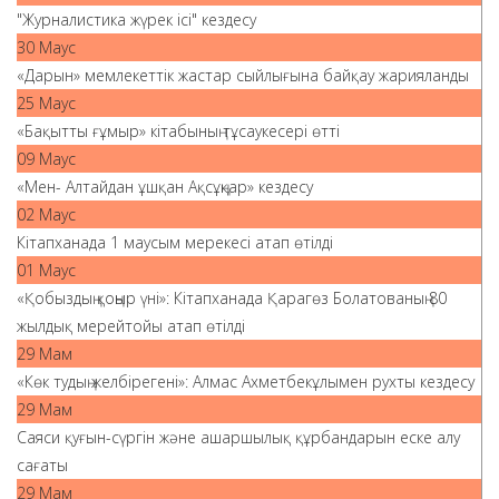
"Журналистика жүрек ісі" кездесу
30 Маус
«Дарын» мемлекеттік жастар сыйлығына байқау жарияланды
25 Маус
«Бақытты ғұмыр» кітабының тұсаукесері өтті
09 Маус
«Мен- Алтайдан ұшқан Ақсұңқар» кездесу
02 Маус
Кітапханада 1 маусым мерекесі атап өтілді
01 Маус
«Қобыздың қоңыр үні»: Кітапханада Қарагөз Болатованың 80
жылдық мерейтойы атап өтілді
29 Мам
«Көк тудың желбірегені»: Алмас Ахметбекұлымен рухты кездесу
29 Мам
Саяси қуғын-сүргін және ашаршылық құрбандарын еске алу
сағаты
29 Мам