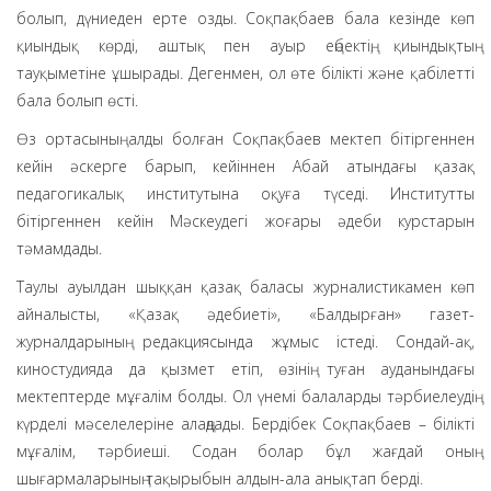
болып, дүниеден ерте озды. Соқпақбаев бала кезінде көп
қиындық көрді, аштық пен ауыр еңбектің, қиындықтың
тауқыметіне ұшырады. Дегенмен, ол өте білікті және қабілетті
бала болып өсті.
Өз ортасының алды болған Соқпақбаев мектеп бітіргеннен
кейін әскерге барып, кейіннен Абай атындағы қазақ
педагогикалық институтына оқуға түседі. Институтты
бітіргеннен кейін Мәскеудегі жоғары әдеби курстарын
тәмамдады.
Таулы ауылдан шыққан қазақ баласы журналистикамен көп
айналысты, «Қазақ әдебиеті», «Балдырған» газет-
журналдарының редакциясында жұмыс істеді. Сондай-ақ,
киностудияда да қызмет етіп, өзінің туған ауданындағы
мектептерде мұғалім болды. Ол үнемі балаларды тәрбиелеудің
күрделі мәселелеріне алаңдады. Бердібек Соқпақбаев – білікті
мұғалім, тәрбиеші. Содан болар бұл жағдай оның
шығармаларының тақырыбын алдын-ала анықтап берді.