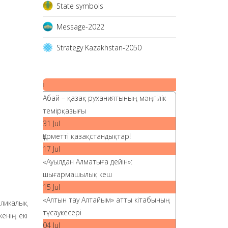
State symbols
Message-2022
Strategy Kazakhstan-2050
|
Абай – қазақ руханиятының мәңгілік
темірқазығы
31 Jul
Құрметті қазақстандықтар!
17 Jul
«Ауылдан Алматыға дейін»:
шығармашылық кеш
15 Jul
«Алтын тау Алтайым» атты кітабының
ликалық
тұсаукесері
енің екі
04 Jul