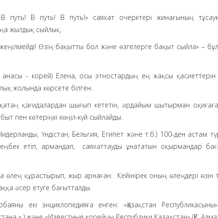
путь! В путь! В путь!» саяхат очерктері жинағының тұсаук
аңа жылдық сыйлық.
жеңілмейді! Өзің бақытты бол және өзгелерге бақыт сыйла» – бұл
, анасы - корей) Елена, осы этностардың ең жақсы қасиеттері
ылық жолында көрсете білген.
 қатаң қағидалардан шығып кететін, әрдайым шытырман оқиғаға,
т пен көтеріңкі көңіл-күй сыйлайды.
идерланды, Үндістан, Бельгия, Египет және т.б.) 100-ден астам тү
еңбек етіп, армандап, саяхаттауды ұнататын оқырмандар бағ
на өлең құрастырып, жыр арнаған. Кейінірек оның өлеңдері өзін
шаққа әсер етуге бағытталды.
баяны екі энциклопедияға енген: «Қазақстан Республикасыны
стана қ.) және «Известные корейцы Республики Казахстан» (ҚР, Алмат