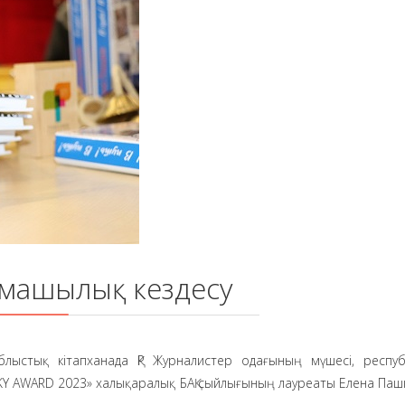
машылық кездесу
блыстық кітапханада ҚР Журналистер одағының мүшесі, респуб
SKY AWARD 2023» халықаралық БАҚ сыйлығының лауреаты Елена Пашк