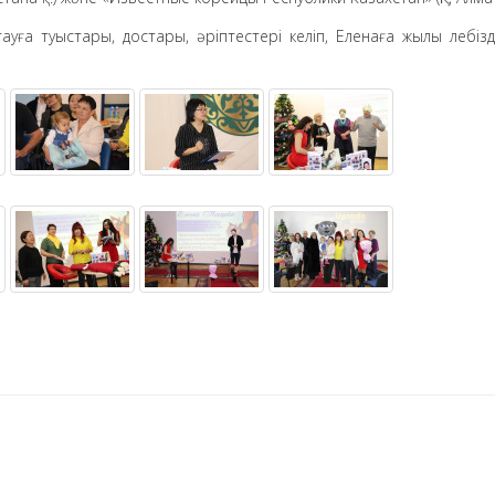
ға туыстары, достары, әріптестері келіп, Еленаға жылы лебіз