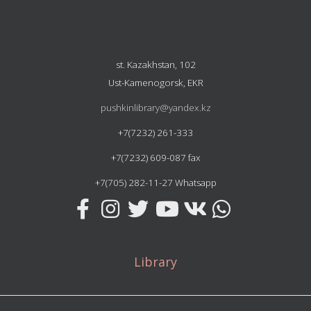
st. Kazakhstan, 102
Ust-Kamenogorsk, EKR
pushkinlibrary@yandex.kz
+7(7232) 261-333
+7(7232) 609-087 fax
+7(705) 282-11-27 Whatsapp
Library