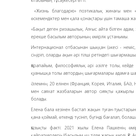
кітабының тұсаукесері өтті.
«Жизнь благодарю» поэтикалық жинағы мен «В 
өскемендіктер мен қала қонақтары үшін тамаша ж
«Бақыт деген ризашылық. Алғыс айта білген адам, 
ерекше басылым авторының өмірлік ұстанымы.
Интернационал отбасынан шыққан (әкесі - неміс
сіңіріп, оларды ақын әрі тілші ретіндегі шығармаш
Қарапайым, философиялық әрі әзілге толы, кейде
қуанышқа толы автордың шығармалары адамға шабы
Әлемнің 20 елінен (Франция, Корея, Италия, БАӘ, Н
мен саяхат жазбаларын автор сияқты қажырлы 
болады.
Елена бала кезінен бастап жақын туған-туыстары
қана қоймай, өткенді түсініп, бүгінді бағалап, бола
Қызықты факті: 2021 жылы Елена Пашкенің өмір
қайраткерлері» (басылым үш тілде жарық көрді, ҚР, А