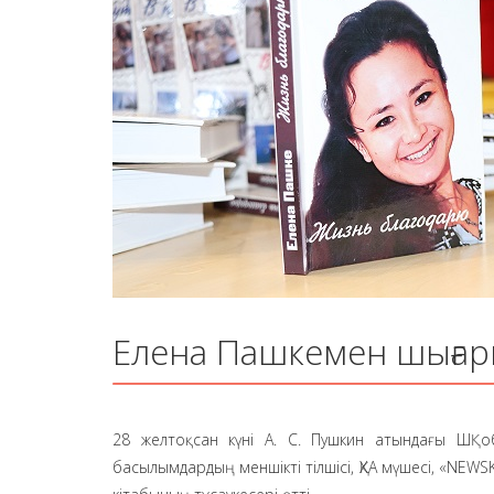
Елена Пашкемен шығар
28 желтоқсан күні А. С. Пушкин атындағы ШҚ о
басылымдардың меншікті тілшісі, ҚХА мүшесі, «NEW