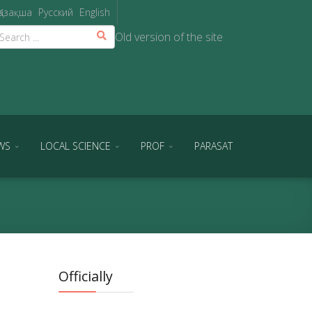
Қазақша
Русский
English
Old version of the site
WS
LOCAL SCIENCE
PROF
PARASAT
Officially