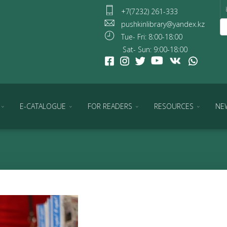
+7(7232) 261-333
pushkinlibrary@yandex.kz
Tue- Fri: 8:00-18:00
Sat- Sun: 9:00-18:00
E-CATALOGUE
FOR READERS
RESOURCES
NE