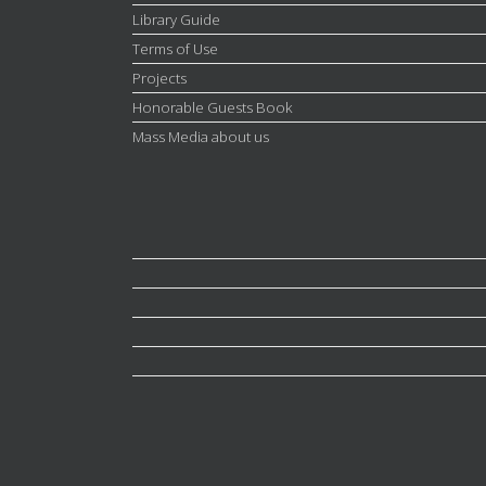
Library Guide
Terms of Use
Projects
Honorable Guests Book
Mass Media about us