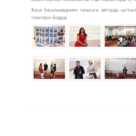
Жаңа басылымдармен танысуға, авторды құттықтау
тілектерін білдірді.