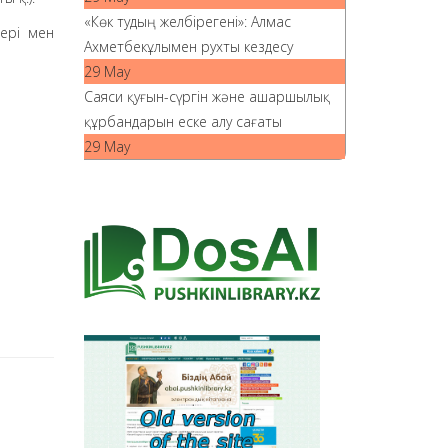
«Көк тудың желбірегені»: Алмас
дері мен
Ахметбекұлымен рухты кездесу
29 May
Саяси қуғын-сүргін және ашаршылық
құрбандарын еске алу сағаты
29 May