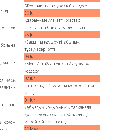
"Журналистика жүрек ісі" кездесу
есері –
30 Jun
«Дарын» мемлекеттік жастар
сыйлығына байқау жарияланды
 осы екі
25 Jun
«Бақытты ғұмыр» кітабының
н бойына
тұсаукесері өтті
09 Jun
 үмітке,
«Мен- Алтайдан ұшқан Ақсұңқар»
кездесу
02 Jun
рлі өлең
Кітапханада 1 маусым мерекесі атап
алайтын
өтілді
01 Jun
 танытып
«Қобыздың қоңыр үні»: Кітапханада
Қарагөз Болатованың 80 жылдық
мерейтойы атап өтілді
ң қоғам
29 May
ы қ.).