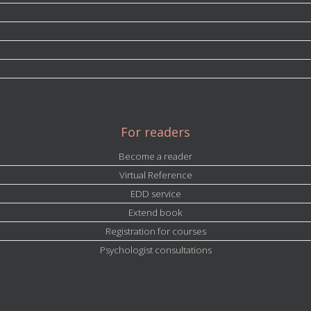
For readers
Become a reader
Virtual Reference
EDD service
Extend book
Registration for courses
Psychologist consultations